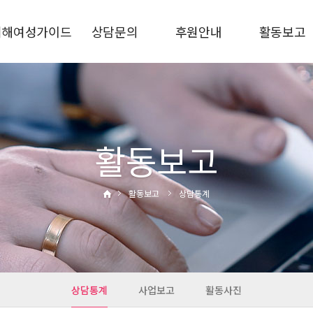
피해여성가이드
상담문의
후원안내
활동보고
가정폭력
상담안내
후원신청
상담통계
스토킹
비공개상담
후원금사용결과
사업보고
교제폭력
자주하는질문
활동사진
성폭력·성희롱
활동보고
성매매·성착취
디지털성범죄
활동보고
상담통계
통합지원
관련기관
상담통계
사업보고
활동사진