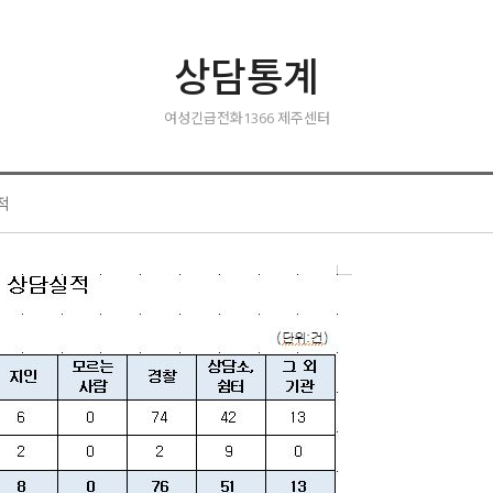
상담통계
여성긴급전화1366 제주센터
적