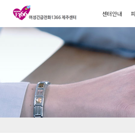
센터안내
1366소개
운영목적
연혁
비전 및 핵심과제
전국1366현황
찾아오시는길