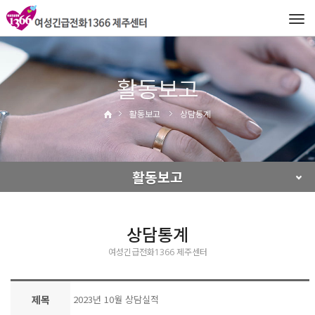
Tog
navi
활동보고
활동보고
상담통계
활동보고
상담통계
여성긴급전화1366 제주센터
제목
2023년 10월 상담실적