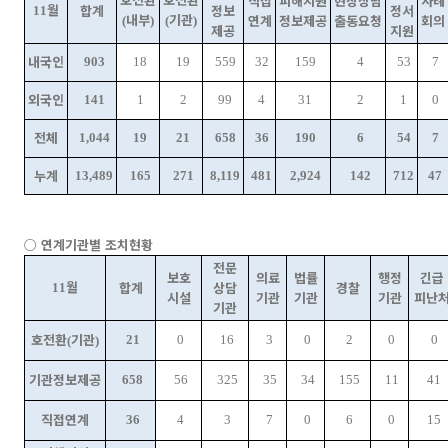
직접
피해지원
현장상담
사례
월
합계
정보
정서
11
내부
기관
연계
정보제공
출동요청
회의
(
)
(
)
제공
지원
내국인
903
18
19
559
32
159
4
53
7
외국인
141
1
2
99
4
31
2
1
0
전체
1,044
19
21
658
36
190
6
54
7
누계
13,489
165
271
8,119
481
2,924
142
712
47
○
연계기관별 조치현황
전문
보호
의료
법률
행정
긴급
월
합계
상담
경찰
11
시설
기관
기관
기관
피난
기관
호전환
기관
21
0
16
3
0
2
0
0
(
)
기관정보제공
658
56
325
35
34
155
11
41
직접연계
36
4
3
7
0
6
0
15