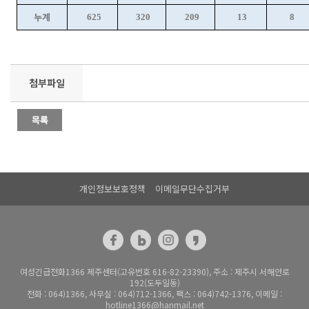
누계
625
320
209
13
8
첨부파일
개인정보보호정책
이메일무단수집거부
여성긴급전화1366 제주센터(고유번호 616-82-23390), 주소 : 제주시 서해안로
192(도두일동)
전화 : 064)1366, 사무실 : 064)712-1366, 팩스 : 064)742-1376, 이메일 :
hotline1366@hanmail.net