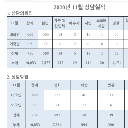
년
월 상담실적
2020
11
상담의뢰인
1.
가족 및
모르는
월
합계
본인
배우자
지인
경찰
11
친인척
사람
내국인
660
505
14
3
19
1
50
외국인
96
75
0
2
0
0
9
전체
756
580
14
5
19
1
59
누계
10,053
7,577
217
29
111
20
1,171
상담방법
2.
월
합계
전화
내방
방문
11
내국인
660
521
46
33
외국인
96
71
12
6
전체
756
592
58
39
누계
10,053
7,884
994
390