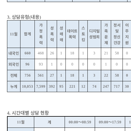
상담유형
내용
3.
(
)
가
가
정서
이
성
성
스
정
데이트
디지털
족
및
주
월
합계
폭
매
토
11
폭
폭력
성범죄
문
정신
지
력
매
킹
력
제
건강
원
내국인
660
468
26
1
18
1
3
21
58
0
외국인
96
93
1
0
0
0
0
1
0
0
전체
756
561
27
1
18
1
3
22
58
0
누계
10,053
7,599
392
95
221
12
74
247
717
30
시간대별 상담 현황
4.
월
～
～
계
11
00:00
08:59
09:00
17:59
1