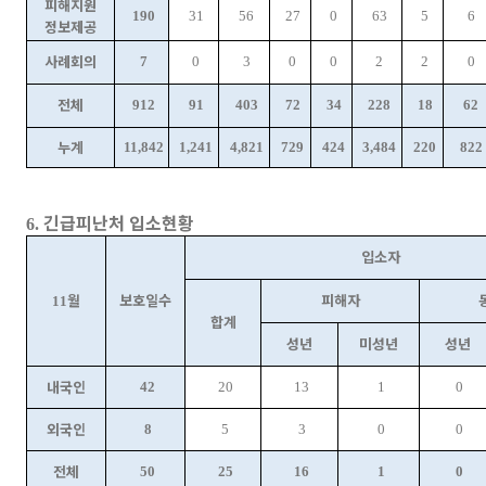
피해지원
190
31
56
27
0
63
5
6
정보제공
사례회의
7
0
3
0
0
2
2
0
전체
912
91
403
72
34
228
18
62
누계
11,842
1,241
4,821
729
424
3,484
220
822
긴급피난처 입소현황
6.
입소자
월
보호일수
피해자
11
합계
성년
미성년
성년
내국인
42
20
13
1
0
외국인
8
5
3
0
0
전체
50
25
16
1
0