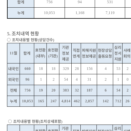
합계
756
94
531
누계
10,053
1,168
7,119
조치내역 현황
5.
○
조치내용별 현황
상담건수
(
)
기관
심리
호전환
호전환
직접
피해지원
현장상담
사례
월
합계
정보
정서
11
내부
기관
연계
정보제공
출동요청
회의
(
)
(
)
제공
지원
내국인
660
18
18
329
28
156
4
53
2
외국인
96
1
2
54
4
31
2
1
0
전체
756
19
20
383
32
187
6
54
2
누계
10,053
165
247
4,814
462
2,857
142
712
26
○
조치내용별 현황
조치상세포함
(
)
기관
심리
호전환
호전환