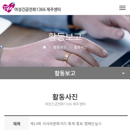
Tog
navi
활동보고
활동보고
활동사진
활동보고
활동사진
여성긴급전화1366 제주센터
제목
제14회 서사라문화거리 축제 홍보 캠페인실시