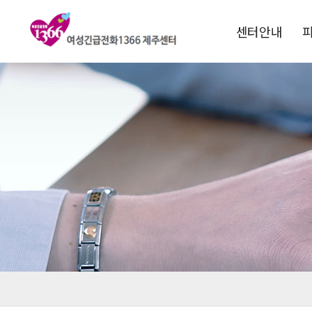
센터안내
1366소개
운영목적
연혁
비전 및 핵심과제
전국1366현황
찾아오시는길