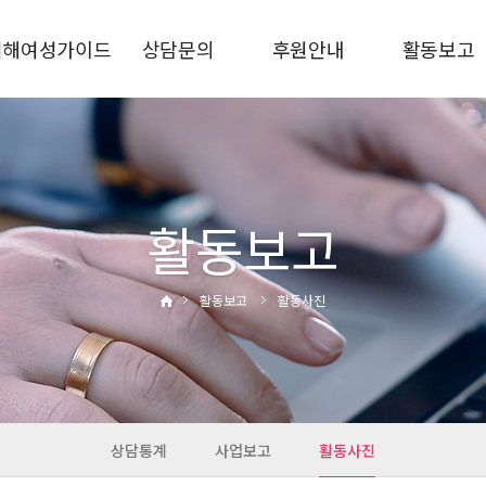
피해여성가이드
상담문의
후원안내
활동보고
가정폭력
상담안내
후원신청
상담통계
스토킹
비공개상담
후원금사용결과
사업보고
교제폭력
자주하는질문
활동사진
성폭력·성희롱
활동보고
성매매·성착취
디지털성범죄
활동보고
활동사진
통합지원
관련기관
상담통계
사업보고
활동사진