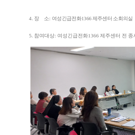
4.
장 소
:
여성긴급전화
1366
제주센터 소회의실
5.
참여대상
:
여성긴급전화
1366
제주센터 전 종