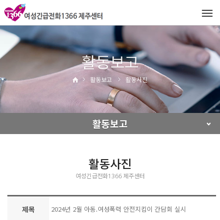
Tog
navi
활동보고
활동보고
활동사진
활동보고
활동사진
여성긴급전화1366 제주센터
제목
2024년 2월 아동.여성폭력 안전지킴이 간담회 실시