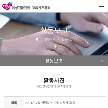
Tog
navi
활동보고
활동보고
활동사진
활동보고
활동사진
여성긴급전화1366 제주센터
제목
2024년 7월 상담분야 자원봉사자 교육