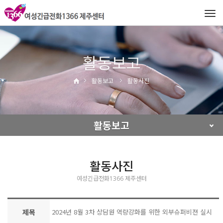
Tog
navi
활동보고
활동보고
활동사진
활동보고
활동사진
여성긴급전화1366 제주센터
제목
2024년 8월 3차 상담원 역량강화를 위한 외부슈퍼비젼 실시