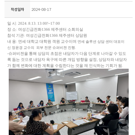
2024-08-17
작성일자
일 시
: 2024. 8.13. 13:00!~17:00
장 소
:
여성긴급전화
1366
제주센터 소회의실
참석 기관
:
여성긴급전화
1366
제주센터 상담원
내 용
:
연세 대학교 대학원 객원 교수이며
연세 솔루션 상담 센터 대표이
신
정윤경 교수의 외부 전문 슈퍼비젼 진행.
-
슈퍼비젼을 통해 상담의 초점은 내담자가 다음 단계로 나아갈 수 있도
록 돕는 것으로 내담자 욕구에 따른 개입 방향을 설정
,
상담자와 내담자
가 함께 변화에 대한 계획을 수립한다는 것을 재 인식하는 기회가 됨
.