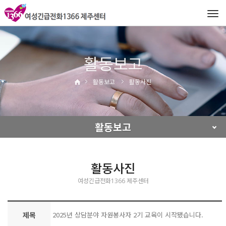
Tog
navi
활동보고
활동보고
활동사진
활동보고
활동사진
여성긴급전화1366 제주센터
제목
2025년 상담분야 자원봉사자 2기 교육이 시작됐습니다.