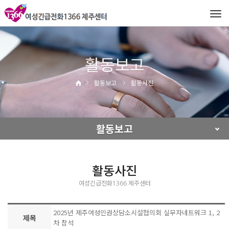
Tog
navi
활동보고
활동보고
활동사진
활동보고
활동사진
여성긴급전화1366 제주센터
2025년 제주여성인권상담소시설협의회 실무자네트워크 1, 2
제목
차 참석