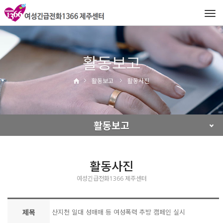
Tog
navi
활동보고
활동보고
활동사진
활동보고
활동사진
여성긴급전화1366 제주센터
제목
산지천 일대 성매매 등 여성폭력 추방 캠페인 실시