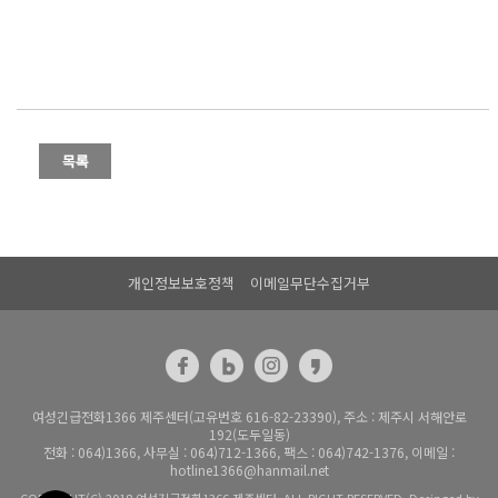
개인정보보호정책
이메일무단수집거부
여성긴급전화1366 제주센터(고유번호 616-82-23390), 주소 : 제주시 서해안로
192(도두일동)
전화 : 064)1366, 사무실 : 064)712-1366, 팩스 : 064)742-1376, 이메일 :
hotline1366@hanmail.net