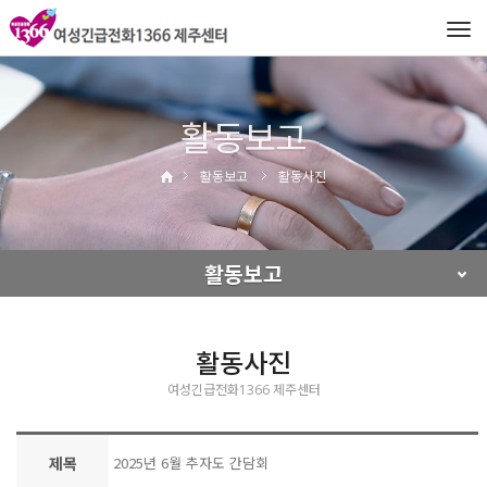
Tog
navi
활동보고
활동보고
활동사진
활동보고
활동사진
여성긴급전화1366 제주센터
제목
2025년 6월 추자도 간담회