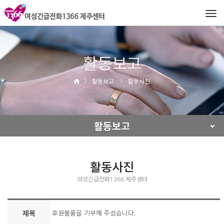
Tog
navi
활동보고
활동보고
활동사진
활동보고
활동사진
여성긴급전화1366 제주센터
제목
후원물품을 기부해 주셨습니다.