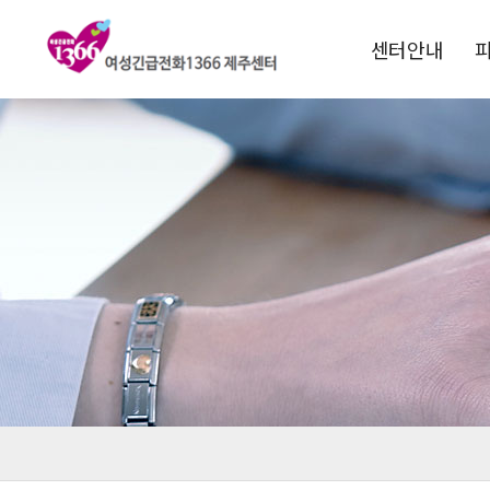
센터안내
1366소개
운영목적
연혁
비전 및 핵심과제
전국1366현황
찾아오시는길