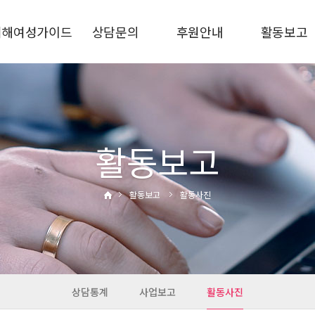
피해여성가이드
상담문의
후원안내
활동보고
가정폭력
상담안내
후원신청
상담통계
스토킹
비공개상담
후원금사용결과
사업보고
교제폭력
자주하는질문
활동사진
성폭력·성희롱
활동보고
성매매·성착취
디지털성범죄
활동보고
활동사진
통합지원
관련기관
상담통계
사업보고
활동사진