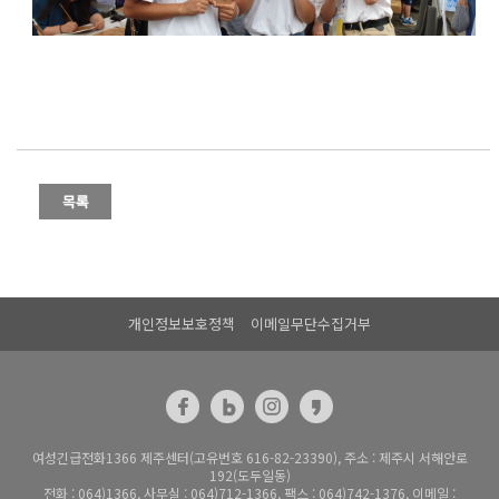
개인정보보호정책
이메일무단수집거부
여성긴급전화1366 제주센터(고유번호 616-82-23390), 주소 : 제주시 서해안로
192(도두일동)
전화 : 064)1366, 사무실 : 064)712-1366, 팩스 : 064)742-1376, 이메일 :