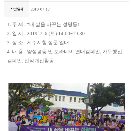
2019-07-13
작성일자
1.
주 제
: “
내 삶을 바꾸는 성평등
!”
2.
일 시
: 2019. 7. 6.(
토
) 14:00~19:30
3.
장 소
:
제주시청 정문 일대
4.
내 용
:
양성평등 및 보라데이 연대캠페인
,
가두행진
캠페인
,
인식개선활동