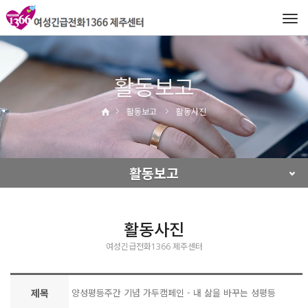
Tog
navi
활동보고
활동보고
활동사진
활동보고
활동사진
여성긴급전화1366 제주센터
제목
양성평등주간 기념 가두캠페인 - 내 삶을 바꾸는 성평등