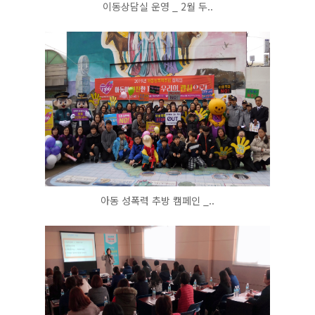
이동상담실 운영 _ 2월 두..
아동 성폭력 추방 캠페인 _..