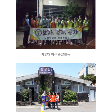
제3차 야간순찰활동