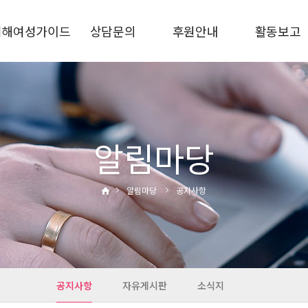
피해여성가이드
상담문의
후원안내
활동보고
가정폭력
상담안내
후원신청
상담통계
스토킹
비공개상담
후원금사용결과
사업보고
교제폭력
자주하는질문
활동사진
성폭력·성희롱
알림마당
성매매·성착취
디지털성범죄
알림마당
공지사항
통합지원
관련기관
공지사항
자유게시판
소식지