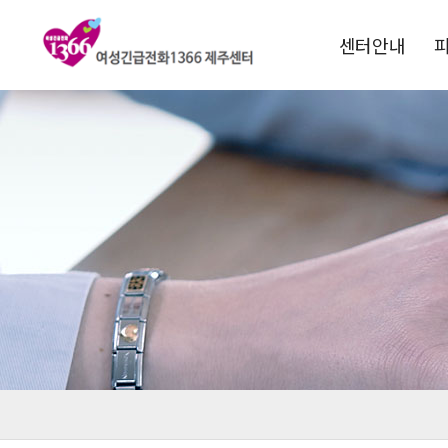
센터안내
1366소개
운영목적
연혁
비전 및 핵심과제
전국1366현황
찾아오시는길