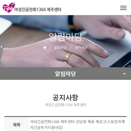
Tog
navi
알림마당
알림마당
공지사항
알림마당
공지사항
여성긴급전화1366 제주센터
여성긴급전화1366 제주센터 상담원 채용 재공고(스토킹피해
제목
자긴급주거지원사업)