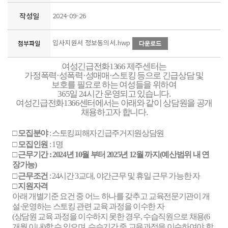
작성일
2024-09-26
입사지원서 정보동의서.hwp
첨부파일
여성긴급전화
1366
제주센터는
가정폭력
·
성폭력
·
성매매
·
스토킹 등으로 긴급상담 및
보호를 필요로 하는 여성들을 위하여
365
일
24
시간 운영되고 있습니다
.
여성긴급전화
1366
센터에서는 아래와 같이 상담원을 공개
채용하고자 합니다
.
□
모집분야
:
스토킹피해자긴급주거지원상담원
□
모집인원
: 1
명
□
근무기간
: 2024
년
10
월 부터
2025
년
12
월 까지
(
예산범위 내 연
장가능
)
□
근무조건
: 24
시간
3
교대
,
야간근무 및 휴일 근무 가능한 자
□
지원자격
아래 개별기준 요건 중 어느 하나를 갖추고 교육전문기관이 개
설
·
운영하는 스토킹 관련 교육 과정을 이수한 자
(
상담원 교육 과정을 이수하지 못한 경우
,
수습직원으로 채용
(6
개월 이내
)
할 수 있으며
,
수습기간 중 교육과정을 이수하여야 함
.