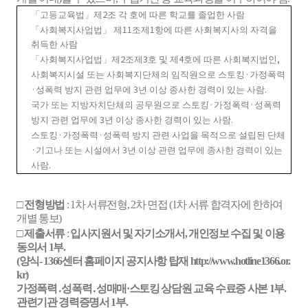
2
「
고등교육법
」
제
조 각 호에 따른 학교를 졸업한 사람
11
1
「
사회복지사업법
」
제
조제
항에 따른 사회복지사의 자격을
취득한 사람
2
3
4
,
「
사회복지사업법
」
제
조제
호 및 제
호에 따른 사회복지법인
·
사회복지시설 또는 사회복지단체의 임직원으로 스토킹
가정폭력
·
3
.
성폭력 방지 관련 업무에
년 이상 종사한 경력이 있는 사람
·
·
국가 또는 지방자치단체의 공무원으로 스토킹
가정폭력
성폭력
3
.
방지 관련 업무에
년 이상 종사한 경력이 있는 사람
·
·
스토킹
가정폭력
성폭력 방지 관련 사업을 목적으로 설립된 단체
·
3
기고나 또는 시설에서
년 이상 관련 업무에 종사한 경력이 있는
.
사람
□
전형방법
: 1
차 서류전형
, 2
차 면접
(1
차 서류 합격자에 한하여
개별 통보
)
□
제출서류
:
입사지원서 및 자기소개서
,
개인정보 수집 및 이용
동의서
1
부
.
(
양식
- 1366
센터 홈페이지 공지사항 탑재
http://www.hotline1366.or.
kr)
가정폭력
․
성폭력
․
성매매
·
스토킹 상담원 교육 수료증 사본
1
부
.
관련기관 경력증명서
1
부
.