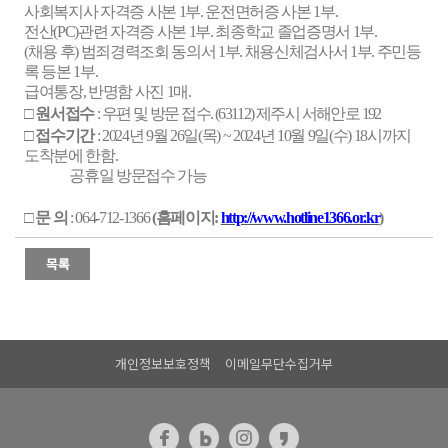
사회복지사 자격증 사본
1
부
.
운전면허증 사본
1
부
.
전산
(PC)
관련 자격증 사본
1
부
.
최종학교 졸업증명서
1
부
.
(
채용 후
)
범죄경력조회 동의서
1
부
.
채용신체검사서
1
부
.
주민등
록 등본
1
부
.
급여통장
,
반명함 사진
1
매
.
□
원서접수
:
우편 및 방문 접수
. (63112)
제주시 서해안로
192
□
접수기간
: 2024
년
9
월 26
일
(목
) ~ 2024
년 10
월 9
일
(수
) 18
시까지
도착분에 한함
.
공휴일 방문접수 가능
□
문 의
: 064-712-1366
(
홈페이지
:
http://www.hotline1366.or.kr
)
개인정보보호정책
이메일무단수집거부