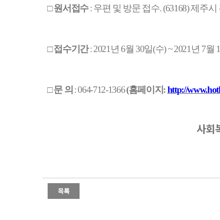
□
원서접수
:
우편 및 방문 접수
. (63168)
제주시
□
접수기간
: 2021
년
6
월
30
일
(
수
) ~ 2021
년
7
월
□
문 의
: 064-712-1366
(
홈페이지
:
http://www.hotl
사회