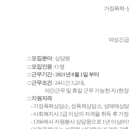
가정폭력
·
여성긴급
□
모집분야
:
상담원
□
모집인원
: O
명
□
근무기간
: 2021
년
8
월
1
일 부터
□
근무조건
: 24
시간
3
교대
,
야간근무 및 휴일 근무 가능한 자
(
현장
□
지원자격
-
가정폭력상담소
,
성폭력상담소
,
성매매상담
-
사회복지사
2
급 이상의 자격을 취득 후 가
- 1366
에서 자원봉사 상담원으로
1
년 이상
(
이