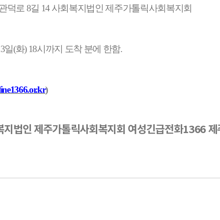
 관덕로
8
길
14
사회복지법인 제주가톨릭사회복지회
13
일
(
화
) 18
시까지 도착 분에 한함
.
ine1366.or.kr
)
복지법인 제주가톨릭사회복지회 여성긴급전화1366 