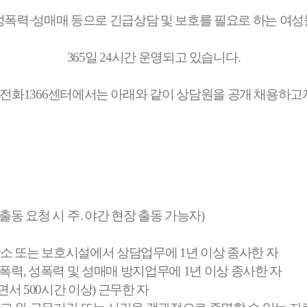
성폭력
·
성매매 등으로 긴급상담 및 보호를 필요로 하는 여
365
일
24
시간 운영되고 있습니다
.
전화
1366
센터에서는 아래와 같이 상담원을 공개 채용하고
출동 요청 시 주
․
야간 현장 출동 가능자
)
소 또는 보호시설에서 상담업무에
1
년 이상 종사한 자
정폭력
,
성폭력 및 성매매 방지업무에
1
년 이상 종사한 자
면서
500
시간 이상
)
근무한 자