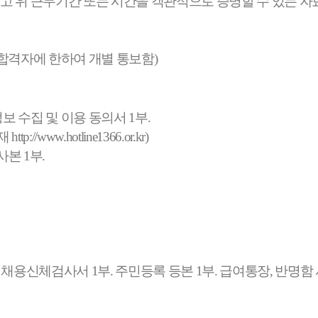
고 위 근무기간 또는 시간을 객관적으로 증명할 수 있는 자
 합격자에 한하여 개별 통보함
)
보 수집 및 이용 동의서
1
부
.
탑재
http://www.hotline1366.or.kr)
 사본
1
부
.
.
채용신체검사서
1
부
.
주민등록 등본
1
부
.
급여통장
,
반명함