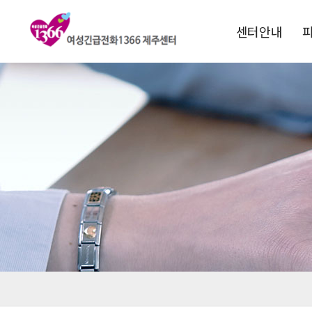
센터안내
1366소개
운영목적
연혁
비전 및 핵심과제
전국1366현황
찾아오시는길