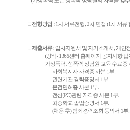
(
가정폭력 또는 성폭력 상담원의 자격을 갖추
□
전형방법
: 1
차 서류전형
, 2
차 면접
(1
차 서류
□
제출서류
:
입사지원서 및 자기소개서
,
개인정
(
양식
- 1366
센터 홈페이지 공지사항 
가정폭력
․
성폭력 상담원 교육 수료증
사회복지사 자격증 사본
1
부
.
관련기관 경력증명서
1
부
.
운전면허증 사본
1
부
.
전산
(PC)
관련 자격증 사본
1
부
.
최종학교 졸업증명서
1
부
.
(
채용 후
)
범죄경력조회 동의서
1
부