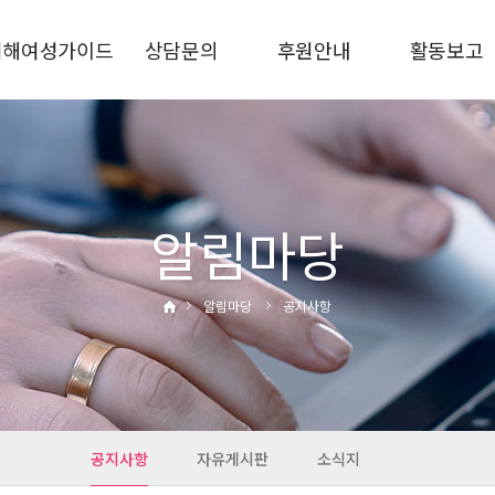
피해여성가이드
상담문의
후원안내
활동보고
가정폭력
상담안내
후원신청
상담통계
스토킹
비공개상담
후원금사용결과
사업보고
교제폭력
자주하는질문
활동사진
성폭력·성희롱
알림마당
성매매·성착취
디지털성범죄
알림마당
공지사항
통합지원
관련기관
공지사항
자유게시판
소식지