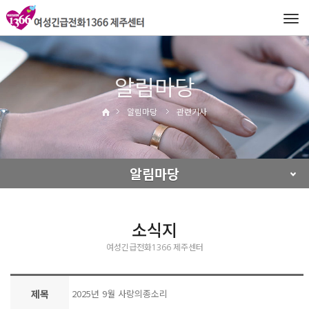
Tog
navi
알림마당
알림마당
관련기사
알림마당
소식지
여성긴급전화1366 제주센터
제목
2025년 9월 사랑의종소리