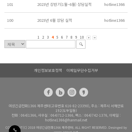
101
2023년 상반기(1월~6월) 상담실적
hotline1366
100
2023년 6월 상담 실적
hotline1366
1
2
3
4
5
6
7
8
9
10
개인정보보호정책
이메일무단수집거부
여성긴급전화1366 제주센터(고유번호 616-82-23390), 주소 : 제주시 서해안로
192(도두일동)
전화 : 064)1366, 사무실 : 064)712-1366, 팩스 : 064)742-1376, 이메일 :
hotline1366@hanmail.net
COPYRIGHT(C) 2018 여성긴급전화1366 제주센터. ALL RIGHT RESERVED. Desinged by
www.apsun.net