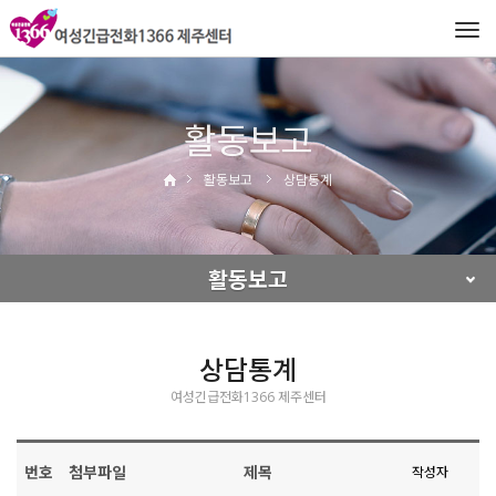
Tog
navi
활동보고
활동보고
상담통계
활동보고
상담통계
여성긴급전화1366 제주센터
번호
첨부파일
제목
작성자