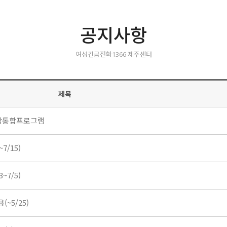
공지사항
여성긴급전화1366 제주센터
제목
 성장통합프로그램
/15)
7/5)
5/25)