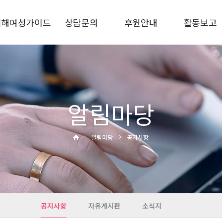
피해여성가이드
상담문의
후원안내
활동보고
가정폭력
상담안내
후원신청
상담통계
스토킹
비공개상담
후원금사용결과
사업보고
교제폭력
자주하는질문
활동사진
성폭력·성희롱
알림마당
성매매·성착취
디지털성범죄
알림마당
공지사항
통합지원
관련기관
공지사항
자유게시판
소식지