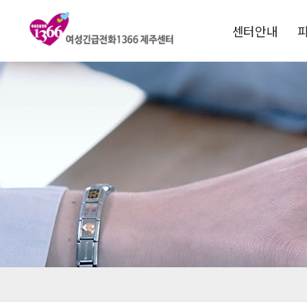
센터안내
1366소개
운영목적
연혁
비전 및 핵심과제
전국1366현황
찾아오시는길