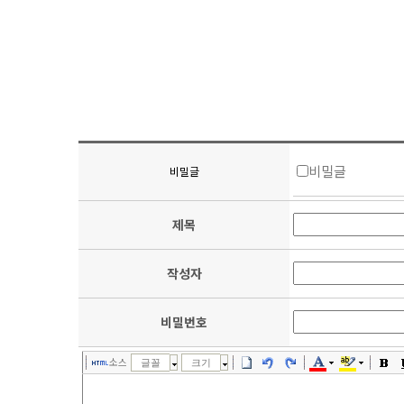
비밀글
비밀글
제목
작성자
비밀번호
소스
글꼴
크기