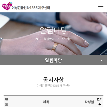
Tog
navi
알림마당
알림마당
공지사항
알림마당
공지사항
여성긴급전화1366 제주센터
번
조회
제목
작성일
호
수