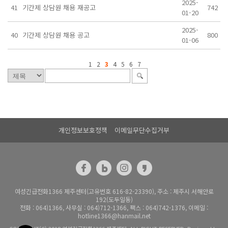
2025-
41
기간제 상담원 채용 재공고
742
01-20
2025-
40
기간제 상담원 채용 공고
800
01-06
1
2
3
4
5
6
7
개인정보보호정책
이메일무단수집거부
여성긴급전화1366 제주센터(고유번호 616-82-23390), 주소 : 제주시 서해안로
192(도두일동)
전화 : 064)1366, 사무실 : 064)712-1366, 팩스 : 064)742-1376, 이메일 :
hotline1366@hanmail.net