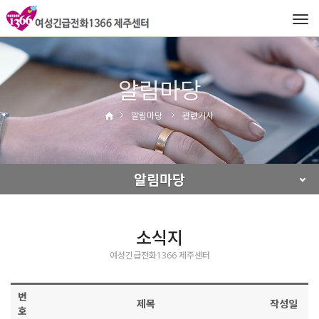
Tog
navi
알림마당
알림마당
관련기사
알림마당
소식지
여성긴급전화1366 제주센터
번
제목
작성일
호