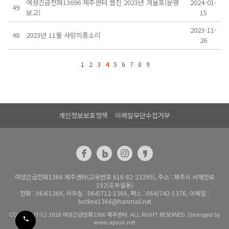
여성긴급전화13696 제주센터 웹진 2023년 겨울호(운영
2024-01-
49
보고)
15
2023-11-
48
2023년 11월 사랑의종소리
26
1
2
3
4
5
6
7
8
9
개인정보보호정책
이메일무단수집거부
여성긴급전화1366 제주센터(고유번호 616-82-23390), 주소 : 제주시 서해안로
192(도두일동)
전화 : 064)1366, 사무실 : 064)712-1366, 팩스 : 064)742-1376, 이메일 :
hotline1366@hanmail.net
COPYRIGHT(C) 2018 여성긴급전화1366 제주센터. ALL RIGHT RESERVED. Desinged by
www.apsun.net