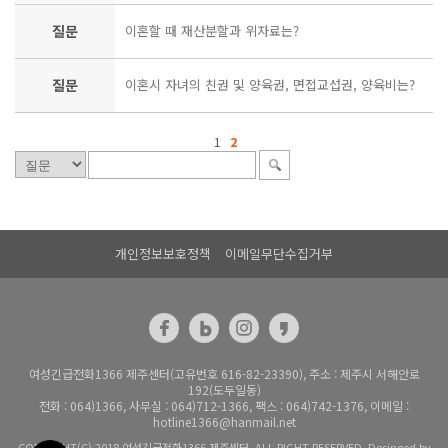
질문
이혼할 때 재산분할과 위자료는?
질문
이혼시 자녀의 친권 및 양육권, 면접교섭권, 양육비는?
1
2
개인정보보호정책
이메일무단수집거부
여성긴급전화1366 제주센터(고유번호 616-82-23390), 주소 : 제주시 서해안로
192(도두일동)
전화 : 064)1366, 사무실 : 064)712-1366, 팩스 : 064)742-1376, 이메일 :
hotline1366@hanmail.net
COPYRIGHT(C) 2018 여성긴급전화1366 제주센터. ALL RIGHT RESERVED. Desinged by