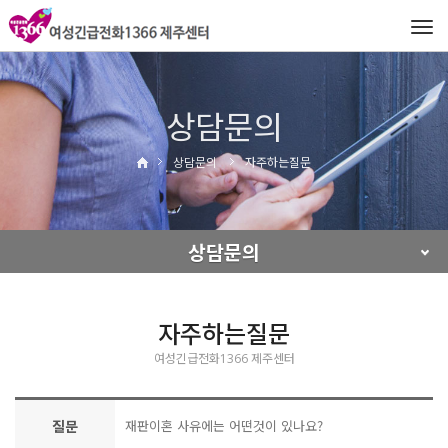
Tog
navi
상담문의
상담문의
자주하는질문
상담문의
자주하는질문
여성긴급전화1366 제주센터
질문
재판이혼 사유에는 어떤것이 있나요?